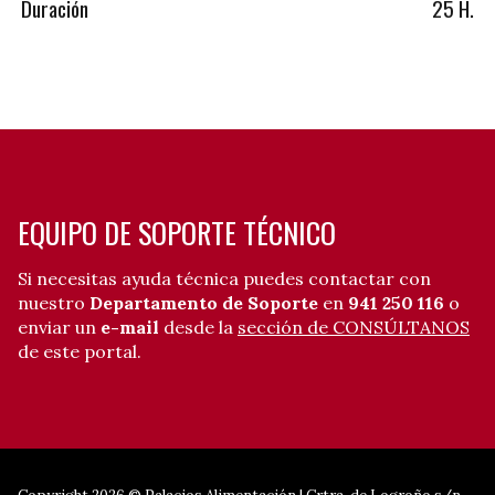
Duración
25 H.
EQUIPO DE SOPORTE TÉCNICO
Si necesitas ayuda técnica puedes contactar con
nuestro
Departamento de Soporte
en
941 250 116
o
enviar un
e-mail
desde la
sección de CONSÚLTANOS
de este portal.