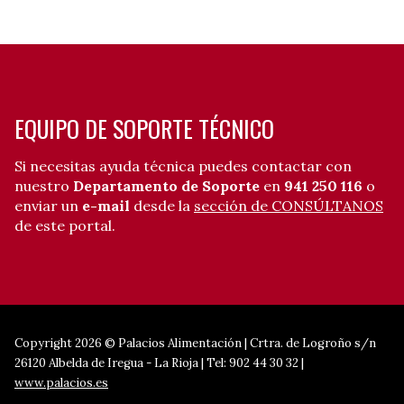
EQUIPO DE SOPORTE TÉCNICO
Si necesitas ayuda técnica puedes contactar con
nuestro
Departamento de Soporte
en
941 250 116
o
enviar un
e-mail
desde la
sección de CONSÚLTANOS
de este portal.
Copyright 2026 © Palacios Alimentación | Crtra. de Logroño s/n
26120 Albelda de Iregua - La Rioja | Tel: 902 44 30 32 |
www.palacios.es