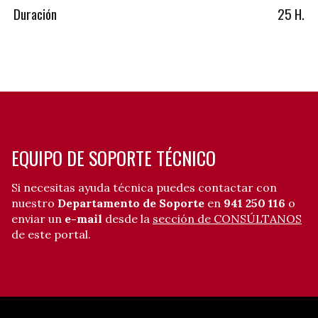
Duración
25 H.
EQUIPO DE SOPORTE TÉCNICO
Si necesitas ayuda técnica puedes contactar con
nuestro
Departamento de Soporte
en
941 250 116
o
enviar un
e-mail
desde la
sección de CONSÚLTANOS
de este portal.