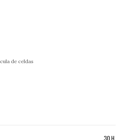
ícula de celdas
30 H.